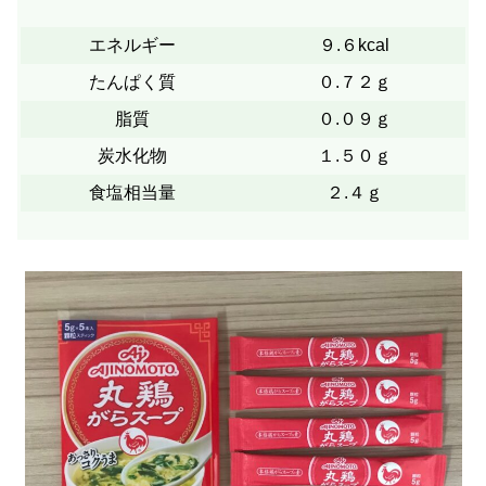
エネルギー
９.６kcal
たんぱく質
０.７２ｇ
脂質
０.０９ｇ
炭水化物
１.５０ｇ
食塩相当量
２.４ｇ