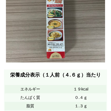
栄養成分表示（１人前（４.６ｇ）当たり
エネルギー
１９kcal
たんぱく質
０.４ｇ
脂質
１.３ｇ