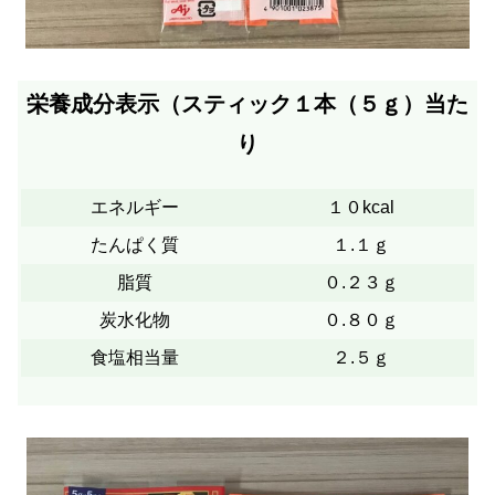
栄養成分表示（スティック１本（５ｇ）当た
り
エネルギー
１０kcal
たんぱく質
１.１ｇ
脂質
０.２３ｇ
炭水化物
０.８０ｇ
食塩相当量
２.５ｇ