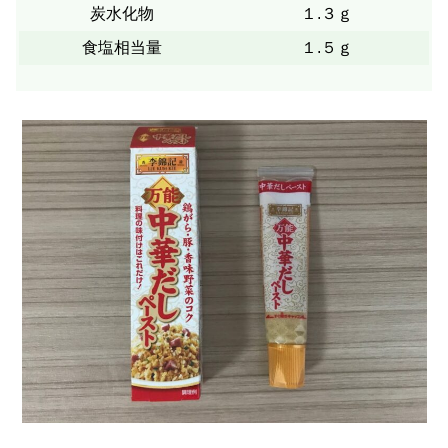
炭水化物
１.３ｇ
食塩相当量
１.５ｇ