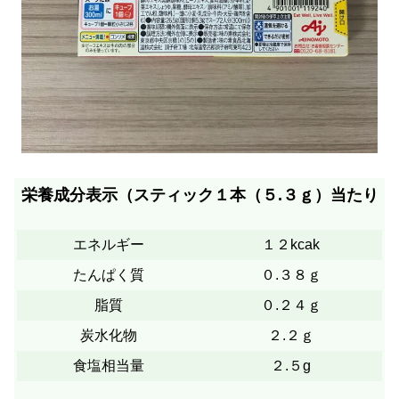
栄養成分表示（スティック１本（５.３ｇ）当たり
エネルギー
１２kcak
たんぱく質
０.３８ｇ
脂質
０.２４ｇ
炭水化物
２.２ｇ
食塩相当量
２.５g