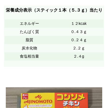
栄養成分表示（スティック１本（５.３ｇ）当たり
エネルギー
１２kcak
たんぱく質
０.４３ｇ
脂質
０.２４ｇ
炭水化物
２.２ｇ
食塩相当量
２.４g