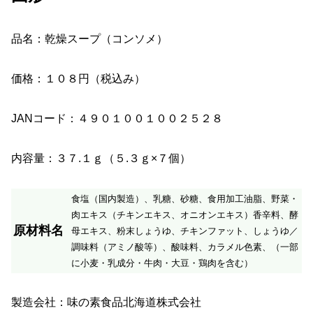
品名：乾燥スープ（コンソメ）
価格：１０８円（税込み）
JANコード：４９０１００１００２５２８
内容量：３７.１ｇ（５.３ｇ×７個）
食塩（国内製造）、乳糖、砂糖、食用加工油脂、野菜・
肉エキス（チキンエキス、オニオンエキス）香辛料、酵
原材料名
母エキス、粉末しょうゆ、チキンファット、しょうゆ／
調味料（アミノ酸等）、酸味料、カラメル色素、（一部
に小麦・乳成分・牛肉・大豆・鶏肉を含む）
製造会社：味の素食品北海道株式会社