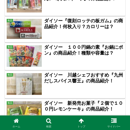
ダイソー『復刻ロッテの板ガム』の商
食品
品紹介！何枚入り？カロリーは？
ダイソー １００円鍋の素『お鍋にポ
食品
ン』の商品紹介！種類や容量は？
ダイソー 川越シェフおすすめ『九州
食品
だしスパイス響王』の商品紹介！
ダイソー 新発売お菓子『２個で１０
食品
０円レモンケーキ』の商品紹介！
ホーム
検索
トップ
サイドバー
ダイソー 食品「パスタ」の商品紹
食品