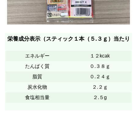
栄養成分表示（スティック１本（５.３ｇ）当たり
エネルギー
１２kcak
たんぱく質
０.３８ｇ
脂質
０.２４ｇ
炭水化物
２.２ｇ
食塩相当量
２.５g