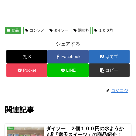
食品
コンソメ
ダイソー
調味料
１００均
シェアする
X
Facebook
はてブ
Pocket
LINE
コピー
コジコジ
関連記事
ダイソー ２個１００円の水ようか
食品
ん⁉『寒天スイーツ』の商品紹介！