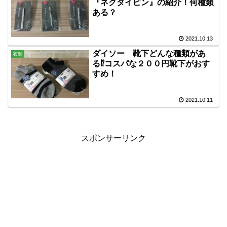
『ネクタイピン』の紹介！何種類
ある？
2021.10.13
ダイソー 靴下どんな種類があ
衣類
る⁉コスパな２００円靴下がおす
すめ！
2021.10.11
スポンサーリンク