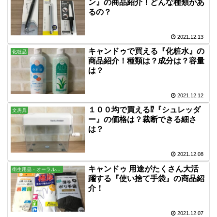
ン』の商品紹介！どんな種類があ
るの？
2021.12.13
キャンドゥで買える『化粧水』の
化粧品
商品紹介！種類は？成分は？容量
は？
2021.12.12
１００均で買える⁉『シュレッダ
文房具
ー』の価格は？裁断できる細さ
は？
2021.12.08
キャンドゥ 用途がたくさん大活
衛生用品・オーラル・バス用品
躍する『使い捨て手袋』の商品紹
介！
2021.12.07