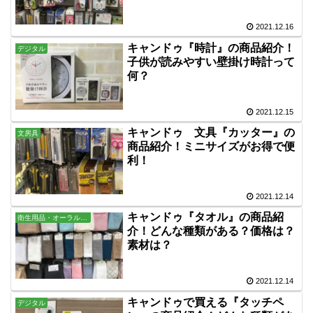
2021.12.16
キャンドゥ『時計』の商品紹介！
デジタル
子供が読みやすい壁掛け時計って
何？
2021.12.15
キャンドゥ 文具『カッター』の
文房具
商品紹介！ミニサイズがお得で便
利！
2021.12.14
キャンドゥ『タオル』の商品紹
衛生用品・オーラル・バス用品
介！どんな種類がある？価格は？
素材は？
2021.12.14
キャンドゥで買える『タッチペ
デジタル