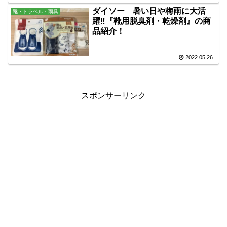
ダイソー 暑い日や梅雨に大活
靴・トラベル・雨具
躍‼『靴用脱臭剤・乾燥剤』の商
品紹介！
2022.05.26
スポンサーリンク