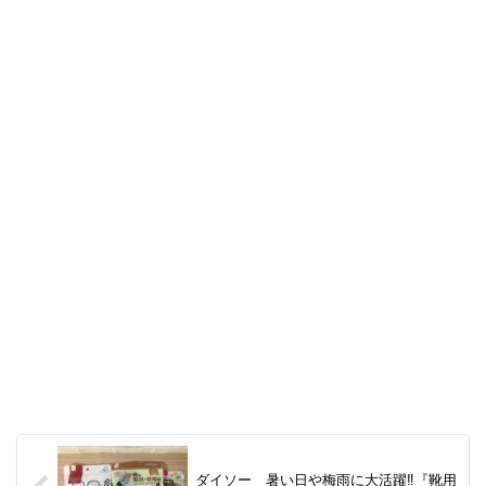
ダイソー 暑い日や梅雨に大活躍‼『靴用