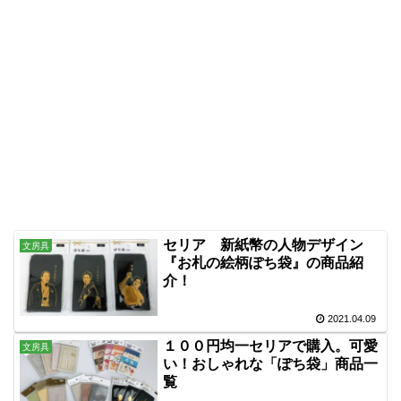
セリア 新紙幣の人物デザイン
文房具
『お札の絵柄ぽち袋』の商品紹
介！
2021.04.09
１００円均一セリアで購入。可愛
文房具
い！おしゃれな「ぽち袋」商品一
覧