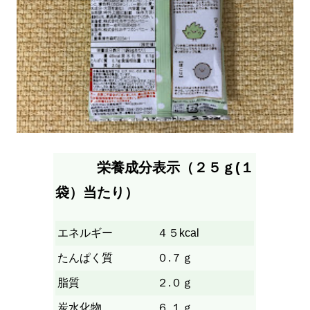
栄養成分表示（２５ｇ(１
袋）当たり）
エネルギー
４５kcal
たんぱく質
０.７ｇ
脂質
２.０ｇ
炭水化物
６.１ｇ