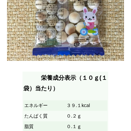
栄養成分表示（１０ｇ(１
袋）当たり）
エネルギー
３９.１kcal
たんぱく質
０.２ｇ
脂質
０.１ｇ