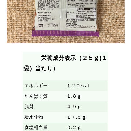
栄養成分表示（２５ｇ(１
袋）当たり）
エネルギー
１２０kcal
たんぱく質
１.８ｇ
脂質
４.９ｇ
炭水化物
１７.５ｇ
食塩相当量
０.２ｇ