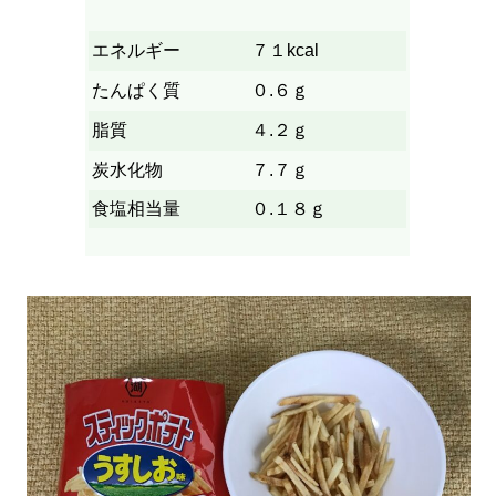
エネルギー
７１kcal
たんぱく質
０.６ｇ
脂質
４.２ｇ
炭水化物
７.７ｇ
食塩相当量
０.１８ｇ