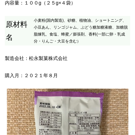
内容量：１００g（２５g×４袋）
小麦粉(国内製造)、砂糖、植物油、ショートニング、
原材料
小豆あん、リンゴジャム、ぶどう糖加糖液糖、加糖脱
脂煉乳、食塩、蜂蜜／膨張剤、香料(一部に卵・乳成
名
分・りんご・大豆を含む）
製造会社：松永製菓株式会社
購入月：２０２１年８月