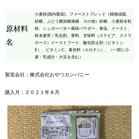
小麦粉(国内製造)、ファーストブレッド（植物油脂、
砂糖、ぶどう糖加糖液糖、その他）砂糖、小麦粉全粒
原材料
粉、シュガーバター風味パウダー、食塩、イースト、
粉末麦芽／乳化剤、香料、甘味料（ステビア、スクラ
名
ロース）イーストフード、酸化防止剤（ビタミン
E）、ビタミンC、着色料（カロチン）、（一部に小
麦・乳成分・大豆を含む）
製造会社：株式会社おやつカンパニー
購入月：２０２１年８月