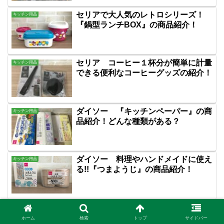
セリアで大人気のレトロシリーズ！
キッチン用品
『鍋型ランチBOX』の商品紹介！
セリア コーヒー１杯分が簡単に計量
キッチン用品
できる便利なコーヒーグッズの紹介！
ダイソー 『キッチンペーパー』の商
キッチン用品
品紹介！どんな種類がある？
ダイソー 料理やハンドメイドに使え
キッチン用品
る!!『つまようじ』の商品紹介！
セリア 夏におすすめ食器！『そば皿
キッチン用品
とつゆ入れ』種類は？サイズは？
ホーム
検索
トップ
サイドバー