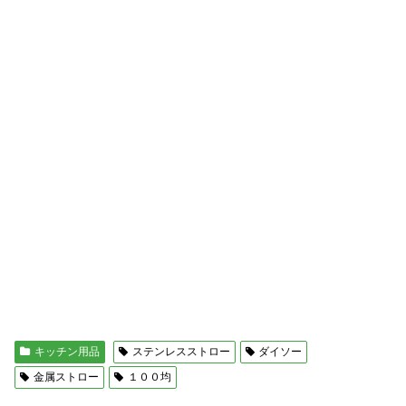
キッチン用品
ステンレスストロー
ダイソー
金属ストロー
１００均