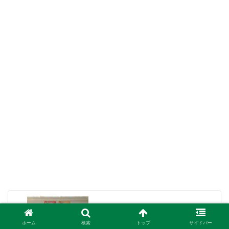
ダイソー 床や家具のリペアに!!『キズ補
修マーカー』の商品紹介！
ホーム
検索
トップ
サイドバー