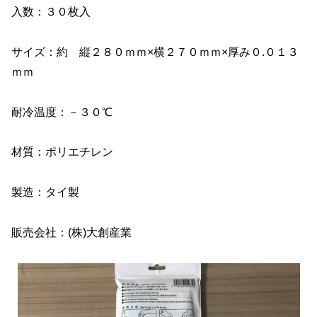
入数：３０枚入
サイズ：約 縦２８０ｍｍ×横２７０ｍｍ×厚み０.０１３
ｍｍ
耐冷温度：－３０℃
材質：ポリエチレン
製造：タイ製
販売会社：(株)大創産業