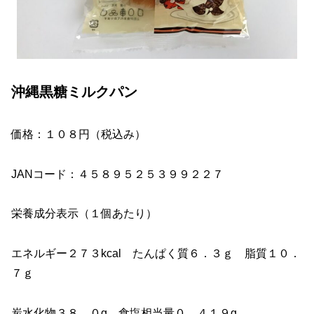
沖縄黒糖ミルクパン
価格：１０８円（税込み）
JANコード：４５８９５２５３９９２２７
栄養成分表示（１個あたり）
エネルギー２７３kcal たんぱく質６．３ｇ 脂質１０．
７ｇ
炭水化物３８．０g 食塩相当量０．４１９g