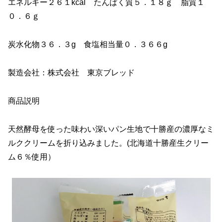
エネルギー２６１kcal たんぱく質５．１８ｇ 脂質１
０．６ｇ
炭水化物３６．３g 食塩相当量０．３６６g
製造会社：株式会社 東京ブレッド
商品説明
天然酵母を使った味わい深いパン生地で十勝産の濃厚なミ
ルククリームを折り込みました。(北海道十勝産生クリー
ム６％使用）