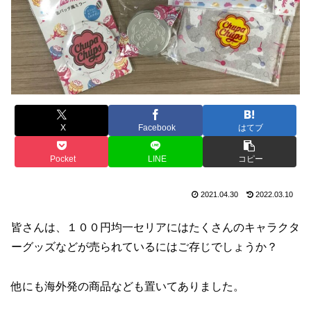
X
Facebook
はてブ
Pocket
LINE
コピー
2021.04.30
2022.03.10
皆さんは、１００円均一セリアにはたくさんのキャラクタ
ーグッズなどが売られているにはご存じでしょうか？
他にも海外発の商品なども置いてありました。