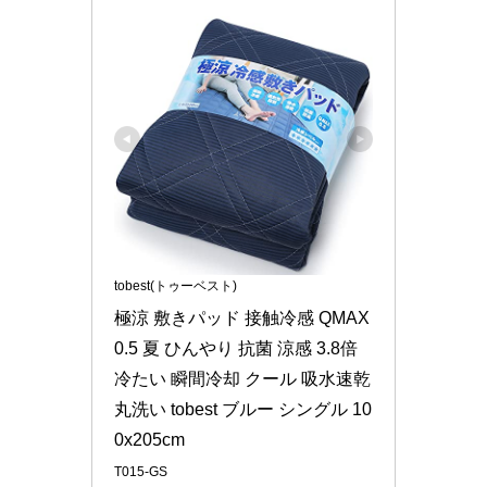
tobest(トゥーベスト)
極涼 敷きパッド 接触冷感 QMAX
0.5 夏 ひんやり 抗菌 涼感 3.8倍
冷たい 瞬間冷却 クール 吸水速乾 
丸洗い tobest ブルー シングル 10
0x205cm
T015-GS