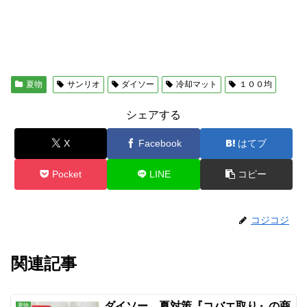
夏物
サンリオ
ダイソー
冷却マット
１００均
シェアする
X
Facebook
はてブ
Pocket
LINE
コピー
コジコジ
関連記事
ダイソー 夏対策『コバエ取り』の商
夏物