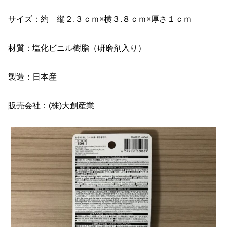
サイズ：約 縦２.３ｃｍ×横３.８ｃｍ×厚さ１ｃｍ
材質：塩化ビニル樹脂（研磨剤入り）
製造：日本産
販売会社：(株)大創産業