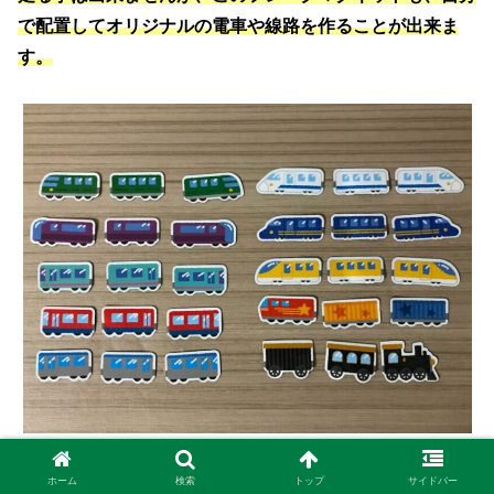
で配置してオリジナルの電車や線路を作ることが出来ま
す。
電車や汽車は１０種類も入っていました。
ホーム
検索
トップ
サイドバー