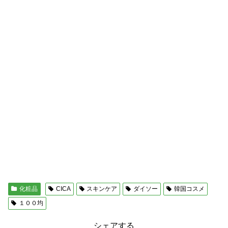
化粧品
CICA
スキンケア
ダイソー
韓国コスメ
１００均
シェアする