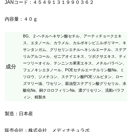
JANコード：４５４９１３１９９０３６２
内容量：４０ｇ
BG、２‐ヘチルヘキサン酸セチル、アーティチョークエキ
ス、エタノール、カラメル、カルボキシビニルポリマー、キ
サンタンガム、グリセリンエチルへキシルエーテル、ステア
リルアルコール、ゼニアオイエキス、ツボクサエキス、ティ
ーツリーオイル、テンニンカ果実エキス、メチルパラベン、
成分
フェノキシエタノール、POEセチルエーテルリン酸Na、ミ
ツロウ、ジメチコン、ステアリン酸POEソルビタン、ロー
ズマリー油、ワセリン、親油型ステアリン酸グリセリル、水
酸化Na、銅クロロフィリンNa、濃グリセリン、流動パラフ
ィン、精製水
製造：日本産
販売会社：株式会社 メディナチュラボ