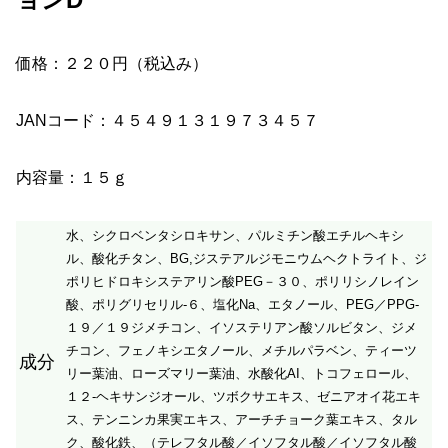
価格：２２０円（税込み）
JANコード：４５４９１３１９７３４５７
内容量：１５ｇ
水、シクロベンタシロキサン、パルミチン酸エチルヘキシ
ル、酸化チタン、BG,ジステアルジモニウムヘクトライト、ジ
ポリヒドロキシステアリン酸PEG－３０、ポリリシノレイン
酸、ポリグリセリル‐６、塩化Na、エタノール、PEG／PPG‐
１９／１９ジメチコン、イソステリアン酸ソルビタン、ジメ
チコン、フェノキシエタノール、メチルパラベン、ティーツ
成分
リー葉油、ローズマリー葉油、水酸化AI、トコフェロール、
１２‐ヘキサンジオール、ツボクサエキス、ゼニアオイ花エキ
ス、テンニンカ果実エキス、アーチチョーク葉エキス、タル
ク、酸化鉄、（テレフタル酸／イソフタル酸／イソフタル酸