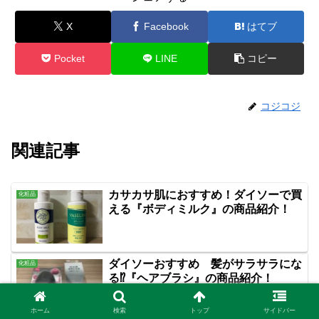
X
Facebook
はてブ
Pocket
LINE
コピー
コジコジ
関連記事
カサカサ肌におすすめ！ダイソーで買
化粧品
える『ボディミルク』の商品紹介！
ダイソーおすすめ 髪がサラサラにな
化粧品
る⁉『ヘアブラシ』の商品紹介！
ホーム
検索
トップ
サイドバー