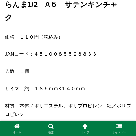
らんま1/2 A５ サテンキンチャ
ク
価格：１１０円（税込み）
JANコード：４５１００８５５２８８３３
入数：１個
サイズ：約 １８５ｍｍ×１４０ｍｍ
材質：本体／ポリエステル、ポリプロピレン 紐／ポリプ
ロピレン
製造：中国製
ホーム
検索
トップ
サイドバー