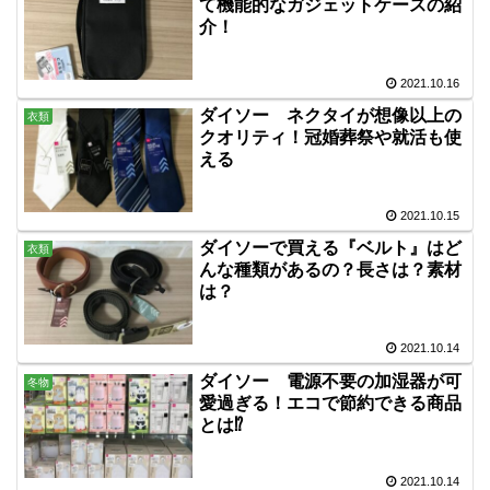
て機能的なガジェットケースの紹
介！
2021.10.16
ダイソー ネクタイが想像以上の
衣類
クオリティ！冠婚葬祭や就活も使
える
2021.10.15
ダイソーで買える『ベルト』はど
衣類
んな種類があるの？長さは？素材
は？
2021.10.14
ダイソー 電源不要の加湿器が可
冬物
愛過ぎる！エコで節約できる商品
とは⁉
2021.10.14