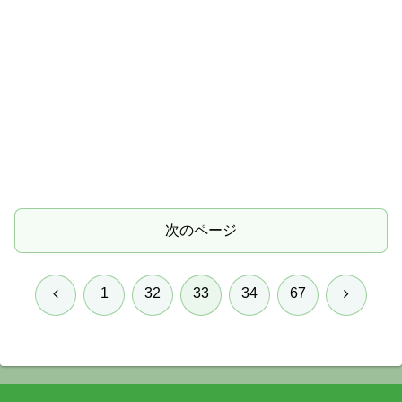
次のページ
前
次
1
32
33
34
67
へ
へ