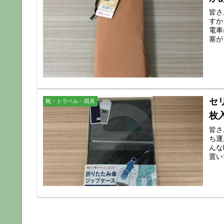
皆さ
すか
電車
塞が
セ
靴・トラベル・雨具
枚
皆さ
ち運
んな
置い