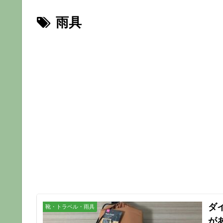
雨具
ダ
靴・トラベル・雨具
が