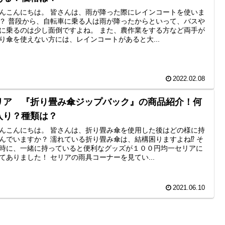
んこんにちは。 皆さんは、雨が降った際にレインコートを使いま
？ 普段から、自転車に乗る人は雨が降ったからといって、バスや
に乗るのは少し面倒ですよね。 また、農作業をする方など両手が
り傘を使えない方には、レインコートがあると大...
2022.02.08
リア 『折り畳み傘ジップバック』の商品紹介！何
入り？種類は？
んこんにちは。 皆さんは、折り畳み傘を使用した後はどの様に持
んでいますか？ 濡れている折り畳み傘は、結構困りますよね⁉ そ
時に、一緒に持っていると便利なグッズが１００円均一セリアに
てありました！ セリアの雨具コーナーを見てい...
2021.06.10