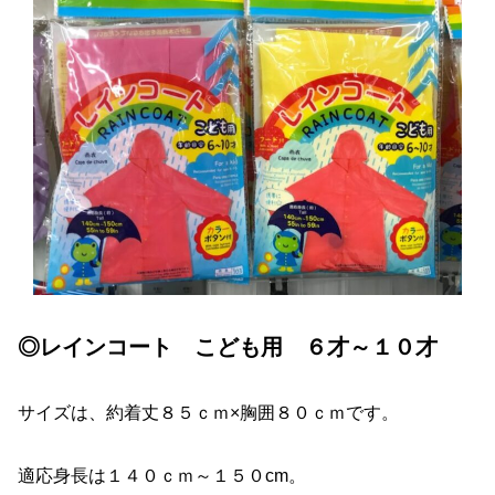
◎レインコート こども用 ６才～１０才
サイズは、約着丈８５ｃｍ×胸囲８０ｃｍです。
適応身長は１４０ｃｍ～１５０cm。