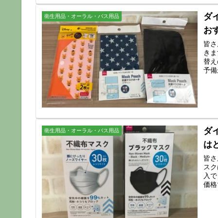
ダ
衛生用品・オーラル・バス用品
お
皆さ
きま
替え
予備
ダ
衛生用品・オーラル・バス用品
は
皆さ
スク
入で
価格