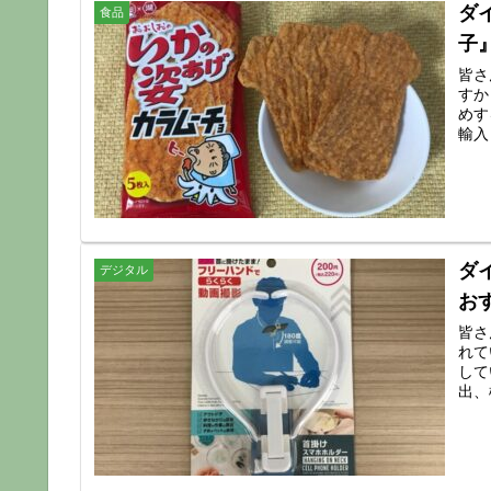
ダ
食品
子
皆さ
すか
めす
輸入
ダ
デジタル
お
皆さ
れて
して
出、