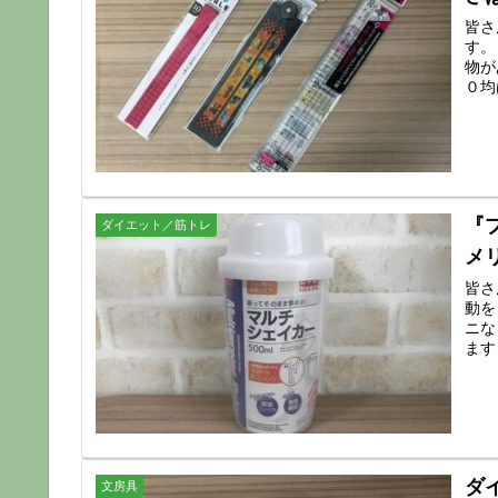
皆さ
す。
物が
０均
『
ダイエット／筋トレ
メ
皆さ
動を
ニな
ます
ダ
文房具