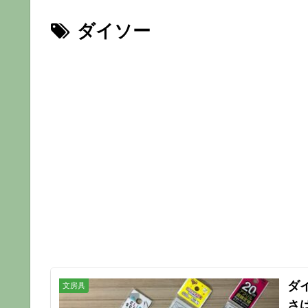
ダイソー
ダ
文房具
さ