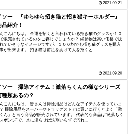
2021.09.21
イソー 『ゆらゆら招き猫と招き猫キーホルダー』
商品紹介！
んこんにちは。 金運を招くと言われている招き猫のグッズが１０
で販売されているのをご存じでしょうか？ 縁起物は高い価格で販
れていそうなイメージですが、１００均でも招き猫グッズを購入
事が出来ます。 招き猫は前足をあげて人を招くと...
2021.09.20
イソー 掃除アイテム！激落ちくんの様なシリーズ
何種類あるの？
んこんにちは。 皆さんは掃除用品はどんなアイテムを使っていま
？ 掃除用品をスーパーやドラッグストアに買いに行くとよく「激
くん」と言う商品が販売されています。 代表的な商品は”激落ちく
スポンジ”で、水に濡らせば洗剤いらずで汚れ...