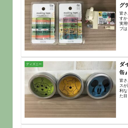
グ
皆さ
すか
実用
プは
ダ
ディズニー
缶
皆さ
スが
利な
た目