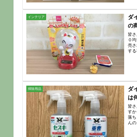
ダ
インテリア
の
皆さ
０均
売さ
する
ダ
掃除用品
は
皆さ
すか
落ち
んの