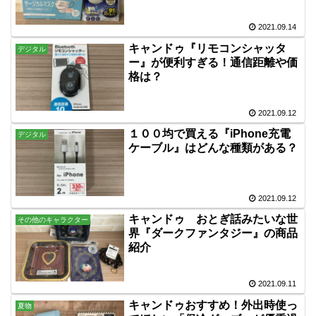
2021.09.14
キャンドゥ『リモコンシャッタ
デジタル
ー』が便利すぎる！通信距離や価
格は？
2021.09.12
１００均で買える『iPhone充電
デジタル
ケーブル』はどんな種類がある？
2021.09.12
キャンドゥ おとぎ話みたいな世
その他のキャラクター
界『ダークファンタジー』の商品
紹介
2021.09.11
キャンドゥおすすめ！外出時使っ
夏物