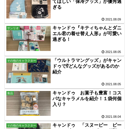
てほしい「保冷グッズ」が優秀過
ぎる
2021.08.09
キャンドゥ『キティちゃんとダニ
サンリオ
エル君の着せ替え人形』が可愛い
過ぎる！
2021.08.05
「ウルトラマングッズ」がキャン
その他のキャラクター
ドゥで⁉どんなグッズがあるのか
紹介
2021.08.05
キャンドゥ お菓子も豊富！コス
食品
パなキャラメルを紹介！１袋何個
入り？
2021.08.04
キャンドゥ 「スヌーピー ビー
その他のキャラクター