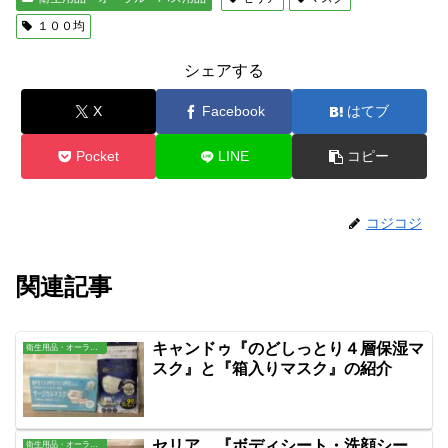
１００均
シェアする
X
Facebook
はてブ
Pocket
LINE
コピー
コジコジ
関連記事
キャンドゥ『のどしっとり４層保湿マ
衛生用品・オーラル・バス用品
スク』と『箱入りマスク』の紹介
セリア 『ボディシート・洗顔シー
衛生用品・オーラル・バス用品