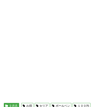
文房具
お得
セリア
ボールペン
１００均