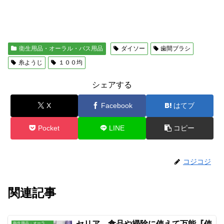
衛生用品・オーラル・バス用品
ダイソー
歯間ブラシ
糸ようじ
１００均
シェアする
X
Facebook
はてブ
Pocket
LINE
コピー
コジコジ
関連記事
セリア 食品や掃除に使えて万能『使
衛生用品・オーラル・バス用品