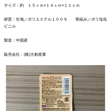
サイズ：約 １５ｃｍ×１４ｃｍ×１１ｃｍ
材質：生地／ポリエステル１００％ 骨組み／ポリ塩化
ビニル
製造：中国産
販売会社：(株)大創産業