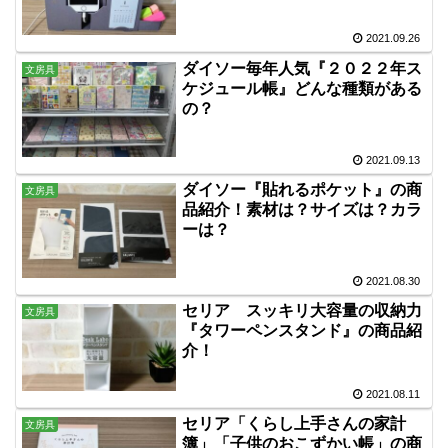
2021.09.26
ダイソー毎年人気『２０２２年ス
文房具
ケジュール帳』どんな種類がある
の？
2021.09.13
ダイソー『貼れるポケット』の商
文房具
品紹介！素材は？サイズは？カラ
ーは？
2021.08.30
セリア スッキリ大容量の収納力
文房具
『タワーペンスタンド』の商品紹
介！
2021.08.11
セリア「くらし上手さんの家計
文房具
簿」「子供のおこずかい帳」の商