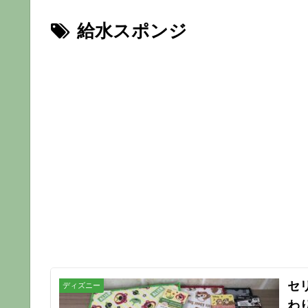
給水スポンジ
セ
ディズニー
わ