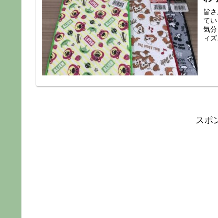
皆さ
てい
気分
ィズ
スポ