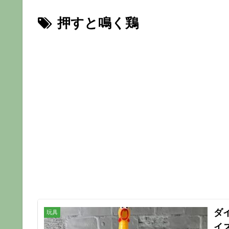
押すと鳴く鶏
ダ
玩具
イ