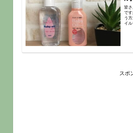
皆さ
です
う方
イル
スポ