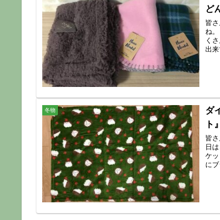
ど
皆さ
ね。
くさ
出来
ダ
冬物
ト
皆さ
日は
ケッ
にブ