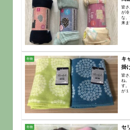
皆さ
が冷
な、
来ま
キ
冬物
掛
皆さ
ね。
す。
が１
セ
冬物