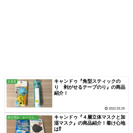
キャンドゥ『角型スティックの
文房具
り 剥がせるテープのり』の商品
紹介！
2022.03.29
キャンドゥ『４層立体マスクと加
衛生用品・オーラル・バス用品
湿マスク』の商品紹介！着け心地
は⁉