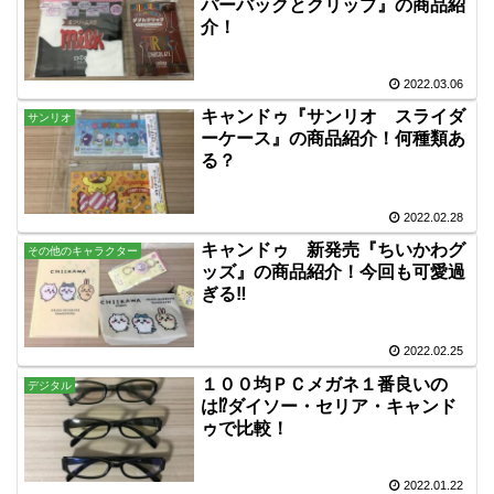
パーバックとクリップ』の商品紹
介！
2022.03.06
キャンドゥ『サンリオ スライダ
サンリオ
ーケース』の商品紹介！何種類あ
る？
2022.02.28
キャンドゥ 新発売『ちいかわグ
その他のキャラクター
ッズ』の商品紹介！今回も可愛過
ぎる‼
2022.02.25
１００均ＰＣメガネ１番良いの
デジタル
は⁉ダイソー・セリア・キャンド
ゥで比較！
2022.01.22