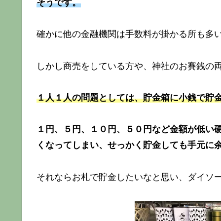
そうです。
確かに他の金融機関は手数料が掛かる所も多
しかし商売をしている方や、神社のお賽銭の
１人１人の問題としては、貯金箱に小銭で貯
１円、５円、１０円、５０円など金額が低い
くなってしまい、せっかく貯金しても手元に
それならお札で貯金したいなと思い、ダイソ