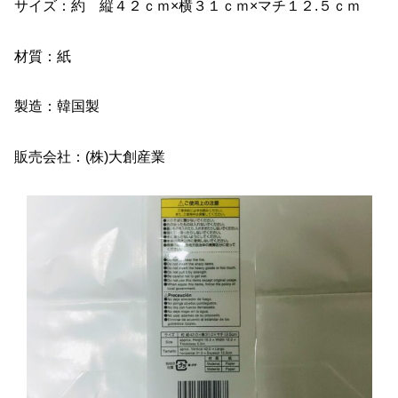
サイズ：約 縦４２ｃｍ×横３１ｃｍ×マチ１２.５ｃｍ
材質：紙
製造：韓国製
販売会社：(株)大創産業