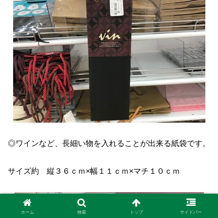
◎ワインなど、長細い物を入れることが出来る紙袋です。
サイズ約 縦３６ｃｍ×幅１１ｃｍ×マチ１０ｃｍ
ホーム
検索
トップ
サイドバー