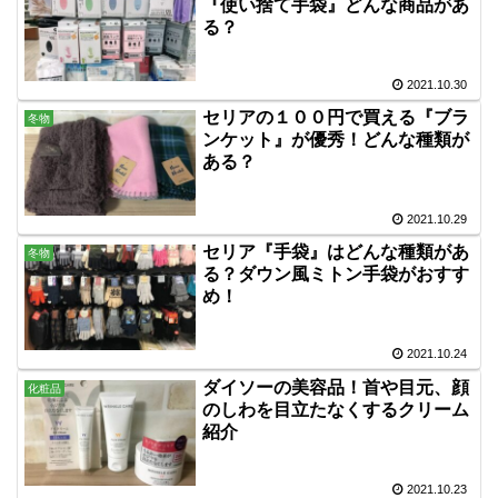
『使い捨て手袋』どんな商品があ
る？
2021.10.30
セリアの１００円で買える『ブラ
冬物
ンケット』が優秀！どんな種類が
ある？
2021.10.29
セリア『手袋』はどんな種類があ
冬物
る？ダウン風ミトン手袋がおすす
め！
2021.10.24
ダイソーの美容品！首や目元、顔
化粧品
のしわを目立たなくするクリーム
紹介
2021.10.23