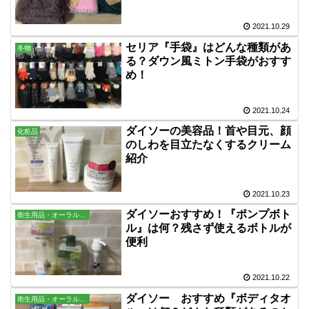
2021.10.29
セリア『手袋』はどんな種類があ
冬物
る？ダウン風ミトン手袋がおすす
め！
2021.10.24
ダイソーの美容品！首や目元、顔
化粧品
のしわを目立たなくするクリーム
紹介
2021.10.23
ダイソーおすすめ！『ポンプボト
衛生用品・オーラル・バス用品
ル』は何？残さず使えるボトルが
便利
2021.10.22
ダイソー おすすめ『ボディタオ
衛生用品・オーラル・バス用品