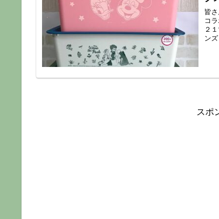
皆さ
コラ
２１
ンズ「
スポ