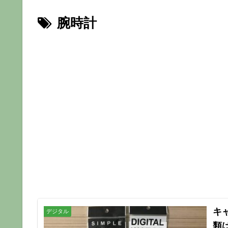
腕時計
キ
デジタル
類