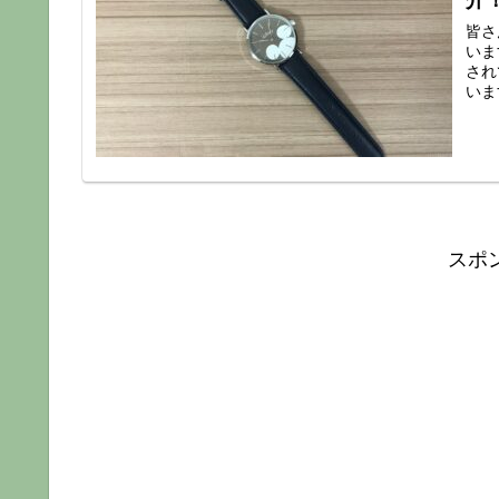
介
皆さ
いま
され
いま
スポ