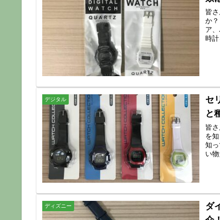
皆さ
か？
ア、
時計
セ
デジタル
と
皆さ
を知
知っ
い物
ダ
ディズニー