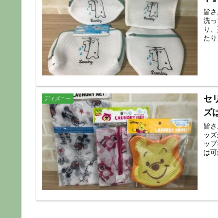
皆さ
洗っ
り、
たり
セ
ディズニー
ズ
皆さ
ッズ
ップ
は可