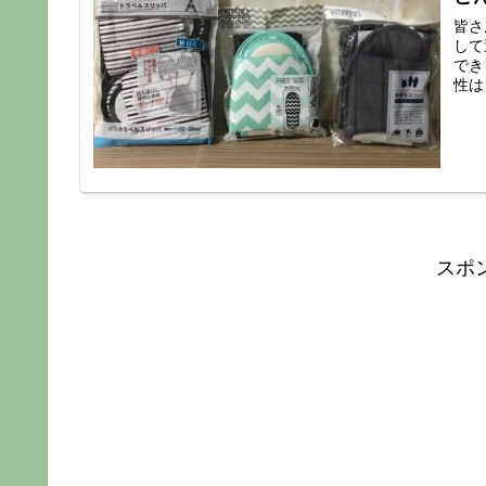
皆さ
して
でき
性は
スポ