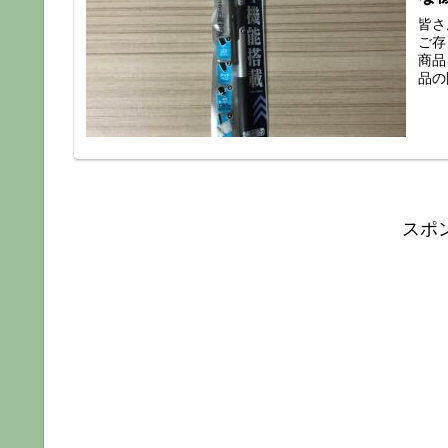
皆さ
ご存
商品
品の
スポ