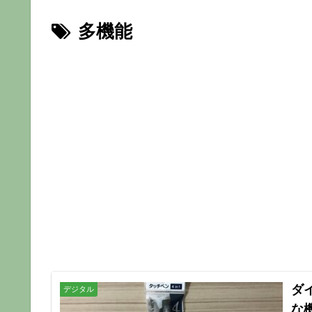
多機能
ダ
デジタル
な