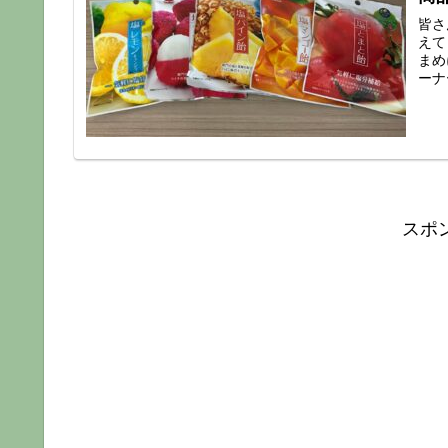
皆さ
えて
まめ
ーナ
スポ