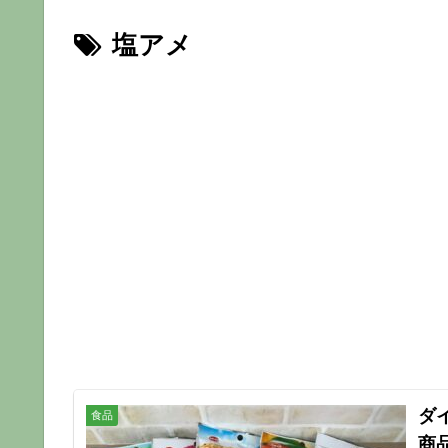
塩アメ
ダ
食品
商