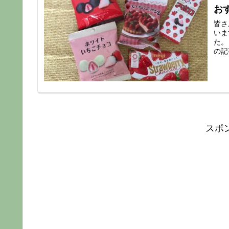
お
皆さ
いま
た。
の記
スポ