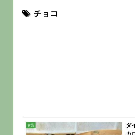
チョコ
ダ
食品
カ