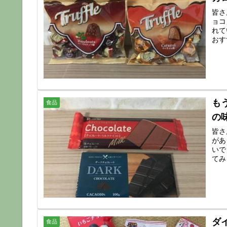
皆さ
ョコ
れて
おす
も
食品
の
皆さ
があ
いで
てみ
ダ
食品