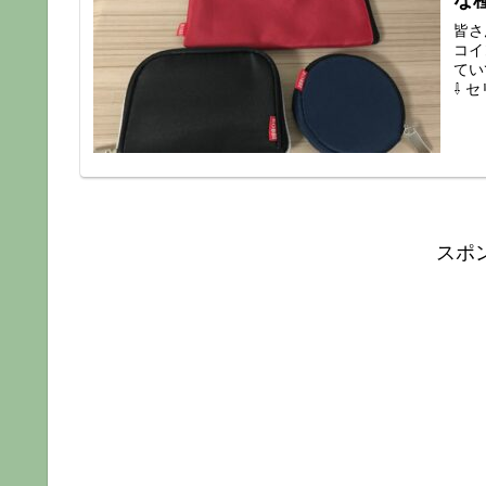
な
皆さ
コイ
てい
⇩ 
スポ