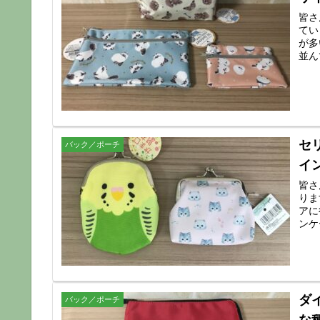
皆さ
てい
が多
並ん
セ
バック／ポーチ
イ
皆さ
りま
アに
ンケ
ダ
バック／ポーチ