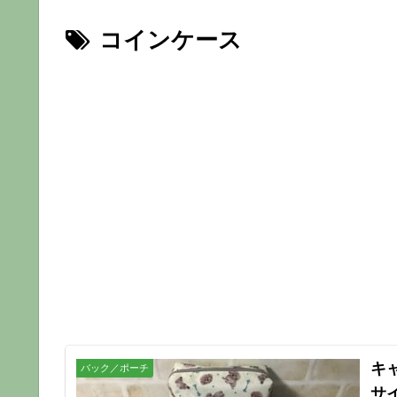
コインケース
キ
バック／ポーチ
サ