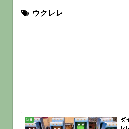
ウクレレ
ダ
玩具
レ