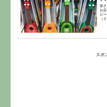
皆さ
お店
ピー
（３
スポ